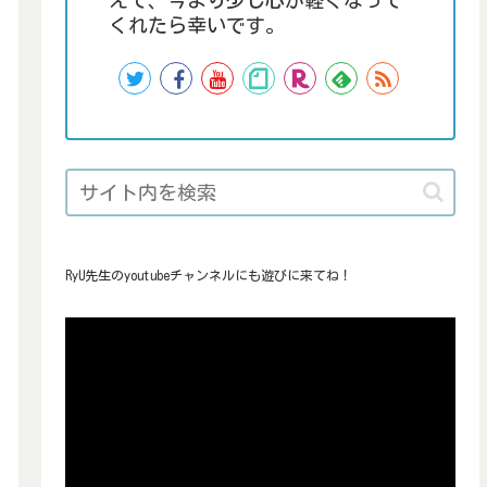
えて、今より少し心が軽くなって
くれたら幸いです。
RyU先生のyoutubeチャンネルにも遊びに来てね！
動
画
プ
レ
ー