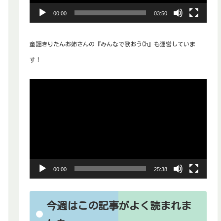
ヤ
00:00
03:50
ー
童謡きりたんお姉さんの『みんなで歌おうCh』も運営していま
す！
動
画
プ
レ
ー
ヤ
00:00
25:38
ー
今週はこの記事がよく読まれま