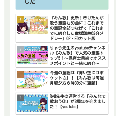
した
『みん歌』更新！きりたんが
歌う童謡も50曲に！これまで
の童謡全部つなげて「これま
でに紹介した童謡50曲83分メ
ドレー」OP・EDカット版
りゅう先生のyoutubeチャンネ
ル【みん歌】で人気の童謡ト
ップ5！～保育士目線でオスス
メポイントと一緒に紹介～
今週の童謡は『青い空にはポ
ケットさ』！【みん歌は毎週
月曜夕方６時30分に更新】
RyU先生の運営する『みんなで
歌おうCh』が3周年を迎えまし
た！【youtube】