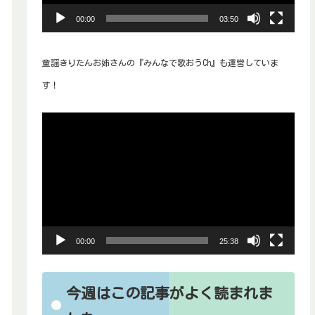
ヤ
00:00
03:50
ー
童謡きりたんお姉さんの『みんなで歌おうCh』も運営していま
す！
動
画
プ
レ
ー
ヤ
00:00
25:38
ー
今週はこの記事がよく読まれま