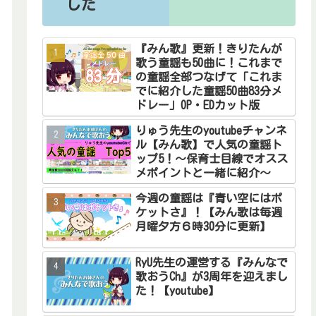
した
『みん歌』更新！きりたんが
歌う童謡も50曲に！これまで
の童謡全部つなげて「これま
でに紹介した童謡50曲83分メ
ドレー」OP・EDカット版
りゅう先生のyoutubeチャンネ
ル【みん歌】で人気の童謡ト
ップ5！～保育士目線でオスス
メポイントと一緒に紹介～
今週の童謡は『青い空にはポ
ケットさ』！【みん歌は毎週
月曜夕方６時30分に更新】
RyU先生の運営する『みんなで
歌おうCh』が3周年を迎えまし
た！【youtube】