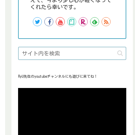
えて、今より少し心が軽くなって
くれたら幸いです。
RyU先生のyoutubeチャンネルにも遊びに来てね！
動
画
プ
レ
ー