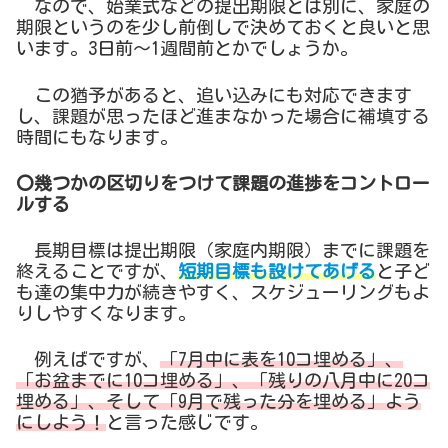
なので、始業式などの提出期限とは別に、家庭の
期限というのを少し前倒しで決めておくと良いと思
います。3日前～1週間前とかでしょうか。
この猶予があると、追い込みにも対応できます
し、課題が思ったほど進まなかった場合に補填する
時間にもなります。
〇幾つかの区切りをつけて課題の進捗をコントロー
ルする
長期目標は提出期限（家庭内期限）までに課題を
終えることですが、
短期目標も設けてあげる
と子ど
も達の集中力が続きやすく、スケジューリングもよ
りしやすくなります。
例えばですが、
「7月中に表を10コ埋める」、
「お盆までに10コ埋める」、「残りの八月中に20コ
埋める」、そして「9月で残った分を埋める」よう
にしよう！
と言った感じです。