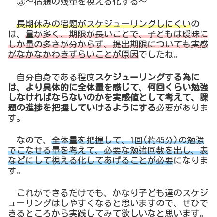
③～宿題の残量を視える化する～
長期休みの宿題がスケジューリングしにくい
の
は、
量が多く、期限が長いことで、子ども
は
曖昧に
しか量の多さが分からず、提出期限についても実感
がなかなかわきずらいことが原因
でしたね。
自分自身である程度
スケジューリングする為に
は、より具体的に全体量を感じて、何回くらい勉強
しなければならないのかを実感値として考えて、課
題の進捗を把握していけるようにする
必要がありま
す。
なので、
全体量を把握して、1回(約45分)の勉強
でこなせる量を考えて、必要な勉強回数を出し、表
などにして視える化してあげることが必要
になりま
す。
これができるだけでも、かなり子ども達のスケジ
ューリングはしやすくなると思いますので、ぜひで
きるところから実践してみて欲しいなと思います。