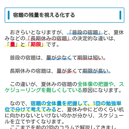
宿題の残量を視える化する
おさらいとなりますが、
「普段の宿題」
と、夏休
みなどの
「長期休みの宿題」
の決定的な違いは、
「
量
」と「
期限
」
です。
普段の宿題は、
量が少なく
て
期限は短い
。
長期休みの宿題は、
量が多く
て
期限が長い
。
この違いが、夏休みの宿題の
全体像の把握や、ス
ケジューリングを難しくしている
原因になります。
なので、
宿題の全体量を把握して、1回の勉強単
位で分けて考えてみる
と、夏休み中にどのくらい机
に向かわないといけないのかが分かり、スケジュー
ルを立てやすくなります。
ここまでを前の2回のコラムで解説してきまし