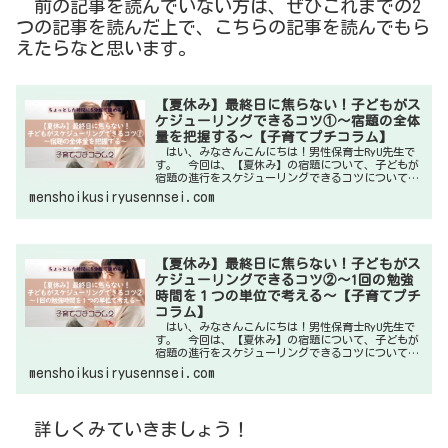
前の記事を読んでいない方は、ぜひこれまでの2
つの記事を読んだ上で、こちらの記事を読んでもら
えたらなと思います。
【夏休み】最終日に焦らない！子どもがス
ケジューリングできるコツ①～宿題の全体
量を把握する～【子育てプチコラム】
はい、みなさんこんにちは！男性保育士RyU先生で
す。 今回は、【夏休み】の宿題について、子どもが
宿題の進行をスケジューリングできるコツについて書
いていきます。 さっそく、いきましょう！最終日に
menshoikusiryusennsei.com
焦らない！子どもがスケジューリングできるコツ①
辛い程に暑い日であったり...
【夏休み】最終日に焦らない！子どもがス
ケジューリングできるコツ②～1回の勉強
時間を１つの単位で考える～【子育てプチ
コラム】
はい、みなさんこんにちは！男性保育士RyU先生で
す。 今回は、【夏休み】の宿題について、子どもが
宿題の進行をスケジューリングできるコツについて書
いていきます。 さっそく、いきましょう！最終日に
menshoikusiryusennsei.com
焦らない！子どもがスケジューリングできるコツ①
いつの間にか八月に入り、...
詳しくみていきましょう！