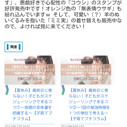
す」、悪戯好きで心配性の「コウシ」のスタンプが
好評発売中です！オレンジ色の「無表情ウサギ」も
紛れ込んでいますｗ そして、可愛い（？）羊のぬ
いぐるみを抱いた「ミミ実」の着せ替えも販売中な
ので、よければ見に来てください！
関連
【夏休み】最終日に焦
【夏休み】最終日に焦
らない！子どもがスケ
らない！子どもがスケ
ジューリングできるコ
ジューリングできるコ
ツ①～宿題の全体量を
ツ②～1回の勉強時間を
把握する～【子育てプ
１つの単位で考える～
チコラム】
【子育てプチコラム】
2024年7月29日
2024年8月2日