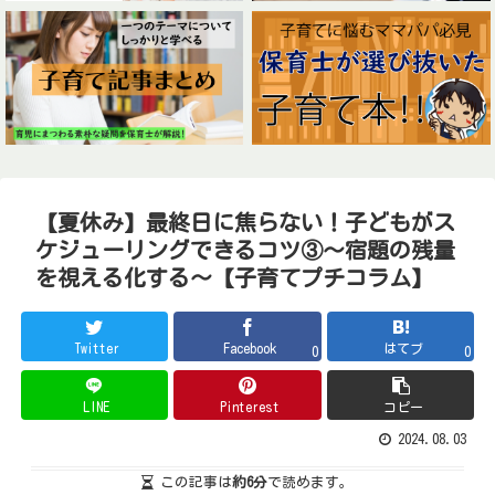
【夏休み】最終日に焦らない！子どもがス
ケジューリングできるコツ③～宿題の残量
を視える化する～【子育てプチコラム】
Twitter
Facebook
はてブ
0
0
LINE
Pinterest
コピー
2024.08.03
この記事は
約6分
で読めます。